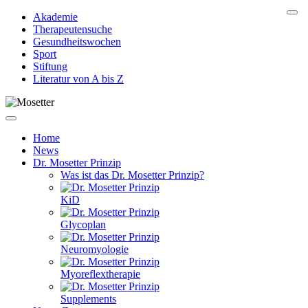
Akademie
Therapeutensuche
Gesundheitswochen
Sport
Stiftung
Literatur von A bis Z
Home
News
Dr. Mosetter Prinzip
Was ist das Dr. Mosetter Prinzip?
KiD
Glycoplan
Neuromyologie
Myoreflextherapie
Supplements