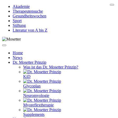
Akademie
Therapeutensuche
Gesundheitswochen
Sport
Stiftung
Literatur von A bis Z
Home
News
Dr. Mosetter Prinzip
Was ist das Dr. Mosetter Prinzip?
KiD
Glycoplan
Neuromyologie
Myoreflextherapie
Supplements