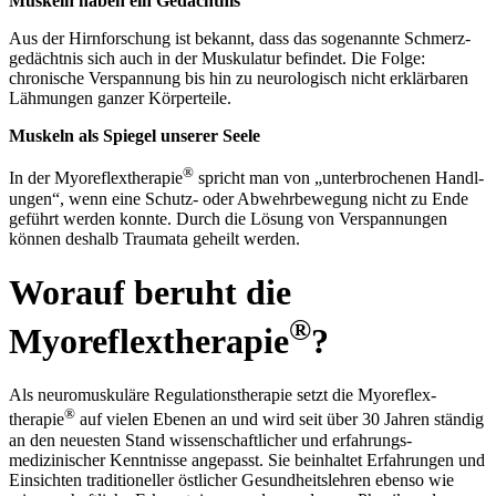
Muskeln haben ein Gedächtnis
Aus der Hirn­forschung ist bekannt, dass das sogenannte Schmerz­
gedächtnis sich auch in der Muskulatur befindet. Die Folge:
chronische Ver­spannung bis hin zu neurologisch nicht erklärbaren
Lähmungen ganzer Körper­teile.
Muskeln als Spiegel unserer Seele
®
In der Myo­reflex­therapie
spricht man von „unter­brochenen Handl­
ungen“, wenn eine Schutz- oder Abwehr­bewegung nicht zu Ende
geführt werden konnte. Durch die Lösung von Ver­spannungen
können deshalb Traumata geheilt werden.
Worauf beruht die
®
Myoreflextherapie
?
Als neuro­muskuläre Re­gu­la­tions­the­ra­pie setzt die Myo­reflex­
®
therapie
auf vielen Ebenen an und wird seit über 30 Jahren ständig
an den neuesten Stand wissenschaft­licher und er­fahrungs­
medizinischer Kennt­nisse angepasst. Sie beinhaltet Er­fahrungen und
Einsichten tradi­tioneller östlicher Gesundheits­lehren ebenso wie