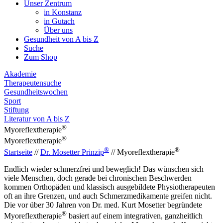
Unser Zentrum
in Konstanz
in Gutach
Über uns
Gesundheit von A bis Z
Suche
Zum Shop
Akademie
Therapeutensuche
Gesundheitswochen
Sport
Stiftung
Literatur von A bis Z
®
Myoreflextherapie
®
Myoreflextherapie
®
®
Startseite
//
Dr. Mosetter Prinzip
//
Myoreflextherapie
Endlich wieder schmerz­frei und beweglich! Das wün­schen sich
viele Menschen, doch gerade bei chro­nischen Be­schwerden
kommen Ortho­päden und klassisch aus­gebildete Physio­therapeuten
oft an ihre Grenzen, und auch Schmerz­medikamente greifen nicht.
Die vor über 30 Jahren von Dr. med. Kurt Mosetter begründete
®
Myo­reflex­therapie
basiert auf einem inte­grativen, ganz­heitlich