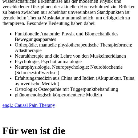
wissen­schaftliche Erkenntnisse aus der modernen Physik und
verschiedener Disziplinen der aktuellen Hoch­schul­medizin. Brücken
zu bauen zwischen nur scheinbar unvereinbaren Stand­punkten ist
gerade beim Thema Muskulatur unumgänglich, um erfolgreich zu
therapieren
. Besondere Bedeutung haben dabei:
Funktionelle Anatomie; Physik und Biomechanik des
Bewegungs­apparates
Orthopädie, manuelle physiotherapeutische Therapieformen;
Atlast­therapie
Neuraltherapie und die Lehre von den Muskelmeridianen
Psychologie; Psychotraumatologie
Neuro­physiologie, Neuro­psychologie; Neurobiochemie
(Schmerzstoffwechsel)
Erfahrungsmedizin aus China und Indien (Akupunktur, Tuina,
ayurvedische Medizin)
Osteologie; Osteopathie mit Trigger­punkt­behandlung
phänomenologisch körperorientierte Medizin
engl.: Causal Pain Therapy
Für wen ist die