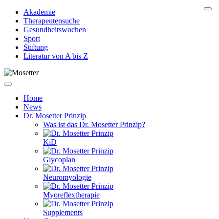
Akademie
Therapeutensuche
Gesundheitswochen
Sport
Stiftung
Literatur von A bis Z
Home
News
Dr. Mosetter Prinzip
Was ist das Dr. Mosetter Prinzip?
KiD
Glycoplan
Neuromyologie
Myoreflextherapie
Supplements