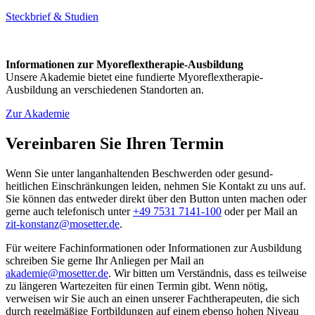
Steckbrief & Studien
Informationen zur Myoreflextherapie-Ausbildung
Unsere Akademie bietet eine fundierte Myoreflextherapie-
Ausbildung an verschiedenen Standorten an.
Zur Akademie
Vereinbaren Sie Ihren Termin
Wenn Sie unter lang­anhaltenden Be­schwer­den oder gesund­
heitlichen Ein­schränk­ungen leiden, nehmen Sie Kon­takt zu uns auf.
Sie können das entweder direkt über den Button unten machen oder
gerne auch tele­fonisch unter
+49 7531 7141-100
oder per Mail an
zit-konstanz@mosetter.de
.
Für weitere Fach­infor­mationen oder In­for­ma­tionen zur Aus­bildung
schreiben Sie gerne Ihr An­liegen per Mail an
akademie@mosetter.de
. Wir bitten um Ver­ständnis, dass es teilweise
zu längeren Warte­zeiten für einen Termin gibt. Wenn nötig,
verweisen wir Sie auch an einen unserer Fach­therapeuten, die sich
durch regel­mäßige Fort­bildungen auf einem ebenso hohen Ni­veau