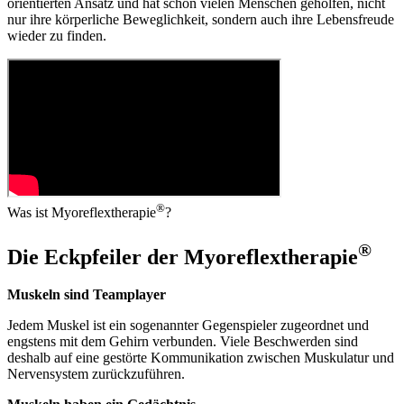
orien­tierten Ansatz und hat schon vielen Men­schen geholfen, nicht
nur ihre körper­liche Be­weglich­keit, sondern auch ihre Lebens­freude
wieder zu fin­den.
®
Was ist Myoreflextherapie
?
®
Die Eckpfeiler der Myo­reflex­therapie
Muskeln sind Teamplayer
Jedem Muskel ist ein sogenannter Gegen­spieler zugeordnet und
engstens mit dem Gehirn verbunden. Viele Beschwerden sind
deshalb auf eine gestörte Kommunikation zwischen Muskulatur und
Nerven­system zurück­zuführen.