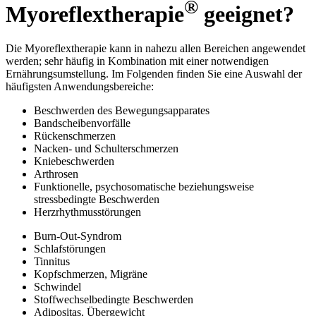
®
Myoreflextherapie
geeignet?
Die Myoreflextherapie kann in nahezu allen Bereichen angewendet
werden; sehr häufig in Kombination mit einer notwendigen
Ernährungs­umstellung. Im Folgenden finden Sie eine Auswahl der
häufigsten Anwendungs­bereiche:
Beschwerden des Bewegungs­apparates
Bandscheibenvorfälle
Rückenschmerzen
Nacken- und Schulterschmerzen
Kniebeschwerden
Arthrosen
Funktionelle, psychosomatische beziehungs­weise
stressbedingte Beschwerden
Herzrhythmusstörungen
Burn-Out-Syndrom
Schlafstörungen
Tinnitus
Kopfschmerzen, Migräne
Schwindel
Stoffwechselbedingte Beschwerden
Adipositas, Übergewicht