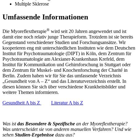
Multiple Sklerose
Umfassende Informationen
®
Die Myo­reflex­therapie
wird seit 20 Jahren angewendet und ist
damit eine noch relativ junge Therapie­form. Trotzdem ist sie bereits
Gegen­stand verschiedener Studien und Forschungs­ansätze. Wir
kooperieren eng mit unter­schiedlichen Instituten wie dem Deutschen
Institut für Psychotraumatologie (DIPT) in Köln, dem Zentrum für
Psychotraumatologie am Alexianer-Krankenhaus Krefeld, dem
Institut für Kommunikation und Gehirnforschung in Stuttgart oder
dem Zentrum für Muskel- und Knochenforschung der Charité in
Berlin. Zudem haben wir für Sie das umfassende Verzeichnis
„Gesundheit von A – Z“ und das Literaturverzeichnis erstellt. In
diesen können Sie sich über verschiedene Krankheitsbilder und
weitere Themen informieren.
Gesundheit A bis Z
Literatur A bis Z
Was ist
das Besondere & Spezifische
an der Myoreflextherapie?
Was unterscheidet sie von anderen manuellen Verfahren? Und wie
sehen
Studien-Ergebnisse
dazu aus?