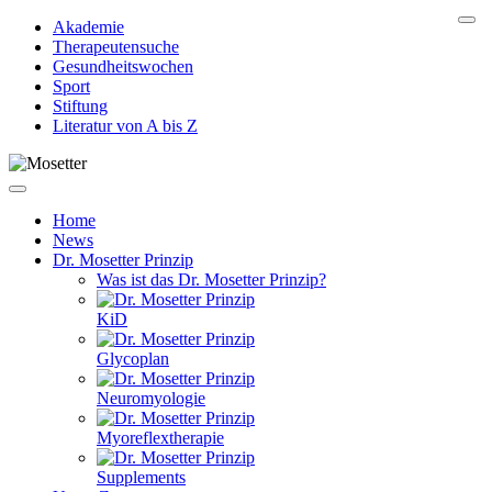
Akademie
Therapeutensuche
Gesundheitswochen
Sport
Stiftung
Literatur von A bis Z
Home
News
Dr. Mosetter Prinzip
Was ist das Dr. Mosetter Prinzip?
KiD
Glycoplan
Neuromyologie
Myoreflextherapie
Supplements