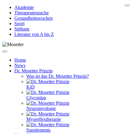
Akademie
Therapeutensuche
Gesundheitswochen
Sport
Stiftung
Literatur von A bis Z
Home
News
Dr. Mosetter Prinzip
Was ist das Dr. Mosetter Prinzip?
KiD
Glycoplan
Neuromyologie
Myoreflextherapie
Supplements