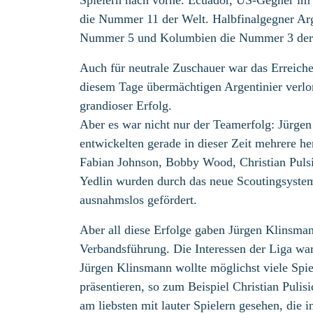
Spielern nach vorne. Ecuador, US-Gegner im V
die Nummer 11 der Welt. Halbfinalgegner Arg
Nummer 5 und Kolumbien die Nummer 3 der 
Auch für neutrale Zuschauer war das Erreich
diesem Tage übermächtigen Argentinier verlor
grandioser Erfolg.
Aber es war nicht nur der Teamerfolg: Jürge
entwickelten gerade in dieser Zeit mehrere he
Fabian Johnson, Bobby Wood, Christian Puls
Yedlin wurden durch das neue Scoutingsyste
ausnahmslos gefördert.
Aber all diese Erfolge gaben Jürgen Klinsman
Verbandsführung. Die Interessen der Liga ware
Jürgen Klinsmann wollte möglichst viele Spie
präsentieren, so zum Beispiel Christian Pulis
am liebsten mit lauter Spielern gesehen, die