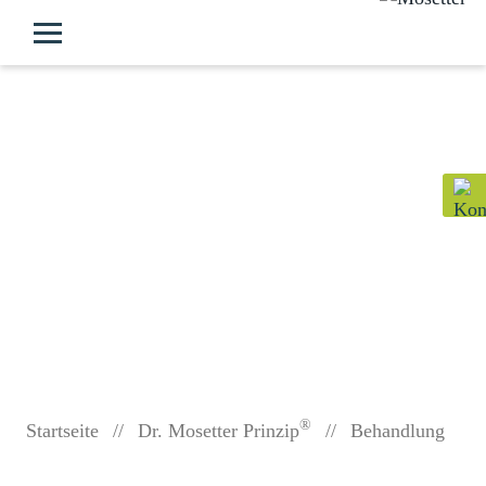
Das Dr. Mosetter
Prinzip in der
Behandlung
®
Startseite
//
Dr. Mosetter Prinzip
//
Behandlung